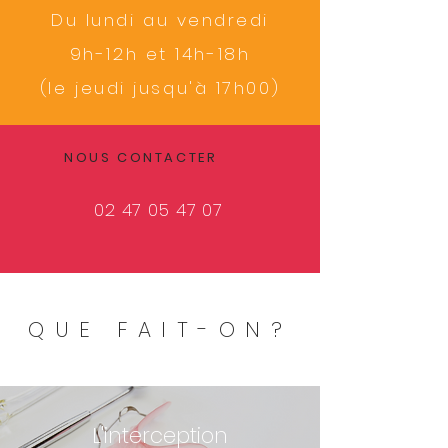
Du lundi au vendredi
9h-12h et 14h-18h
(le jeudi jusqu'à 17h00)
NOUS CONTACTER
02 47 05 47 07
QUE FAIT-ON?
L'interception