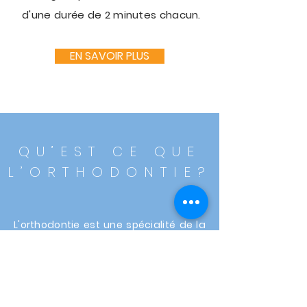
d'une durée de 2 minutes chacun.
EN SAVOIR PLUS
QU’EST CE QUE
L’ORTHODONTIE?
L'orthodontie est une spécialité de la
chirurgie dentaire qui permet de
corriger les mauvaises positions
dentaires et osseuses.
Ces